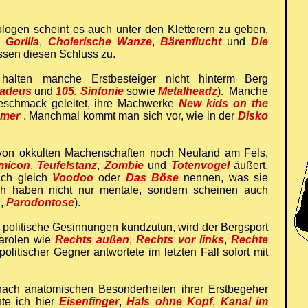
logen scheint es auch unter den Kletterern zu geben.
,
Gorilla
,
Cholerische Wanze
,
Bärenflucht
und
Die
ssen diesen Schluss zu.
alten manche Erstbesteiger nicht hinterm Berg
adeus
und
105. Sinfonie
sowie
Metalheadz
). Manche
geschmack geleitet, ihre Machwerke
New kids on the
mer
. Manchmal kommt man sich vor, wie in der
Disko
 von okkulten Machenschaften noch Neuland am Fels,
micon
,
Teufelstanz
,
Zombie
und
Totenvogel
äußert.
uch gleich
Voodoo
oder
Das Böse
nennen, was sie
ch haben nicht nur mentale, sondern scheinen auch
h
,
Parodontose
).
politische Gesinnungen kundzutun, wird der Bergsport
Parolen wie
Rechts außen
,
Rechts vor links
,
Rechte
 politischer Gegner antwortete im letzten Fall sofort mit
 nach anatomischen Besonderheiten ihrer Erstbegeher
te ich hier
Eisenfinger
,
Hals ohne Kopf
,
Kanal im