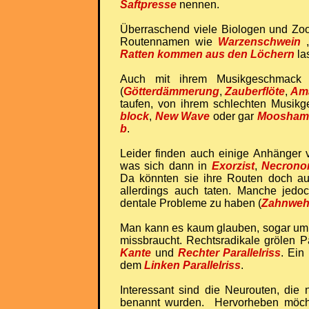
Saftpresse
nennen.
Überraschend viele Biologen und Zoo
Routennamen wie
Warzenschwein
Ratten kommen aus den Löchern
la
Auch mit ihrem Musikgeschmack h
(
Götterdämmerung
,
Zauberflöte
,
Am
taufen, von ihrem schlechten Musik
block
,
New Wave
oder gar
Moosham
b
.
Leider finden auch einige Anhänger
was sich dann in
Exorzist
,
Necrono
Da könnten sie ihre Routen doch a
allerdings auch taten. Manche jedo
dentale Probleme zu haben (
Zahnwe
Man kann es kaum glauben, sogar um 
missbraucht. Rechtsradikale grölen 
Kante
und
Rechter Parallelriss
. Ein
dem
Linken Parallelriss
.
Interessant sind die Neurouten, die
benannt wurden. Hervorheben möch