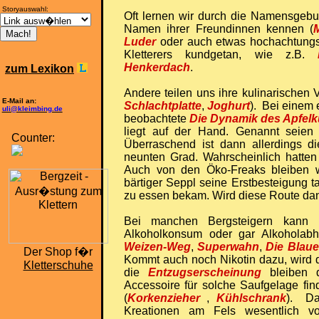
Storyauswahl:
Oft lernen wir durch die Namensgebun
Namen ihrer Freundinnen kennen (
Luder
oder auch etwas hochachtungs
Kletterers kundgetan, wie z.B.
Henkerdach
.
zum Lexikon
Andere teilen uns ihre kulinarischen V
E-Mail an:
Schlachtplatte
,
Joghurt
). Bei einem
uli@kleimbing.de
beobachtete
Die Dynamik des Apfel
liegt auf der Hand. Genannt seien
Counter:
Überraschend ist dann allerdings d
neunten Grad. Wahrscheinlich hatte
Auch von den Öko-Freaks bleiben w
bärtiger Seppl seine Erstbesteigung ta
zu essen bekam. Wird diese Route dann
Bei manchen Bergsteigern kann 
Alkoholkonsum oder gar Alkoholabh
Weizen-Weg
,
Superwahn
,
Die Blaue
Der Shop f�r
Kommt auch noch Nikotin dazu, wird
Kletterschuhe
die
Entzugserscheinung
bleiben 
Accessoire für solche Saufgelage fi
(
Korkenzieher
,
Kühlschrank
). Da
Kreationen am Fels wesentlich vo