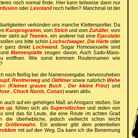
tzteres noch normal finde. Hier kann teilweise dann nur
Infusion
oder
Lexotanil
noch helfen? Manchmal ist der
artigkeiten verkünden uns manche Klettersportler. Da
dem
Kurzprogramm
, vom
Strich
und vom
Zuhälter
, vom
iner steht auf
Teenies
, ein anderer hat eine
Ejaculatio
sollen uns bitte schön
Lochschwager
,
Die Härte
oder
r ganz direkt
Lochwand
. Sogar Homosexuelle sind
und
Mannesplatte
zeugen davon. Auch Sado-Maso-
zu eröffnen. Wie sonst kommen Routennamen wie
?
sich noch fleißig bei der Namensvergabe. hervorzuheben
hupf
,
Rentnerweg
und
Oldtimer
sowie natürlich
Wehe
en (
Kleines graues Buch
,
Der kleine Prinz
) und
Hose
,
Chuck Norris
,
Conan
) waren aktiv.
n auch auf ein gehöriges Maß an Arroganz stoßen. Sie
rm up
, fühlen sich als
Superstilzchen
und reden von
s sind das für Leute, die eine Route im achten Grad
die überhebliche, jedoch vielleicht schon leicht
ute
Größenwahn
. Ein anderer gibt dem potentiellen
roblem
mit auf den Weg. Da kann ich die Benennung