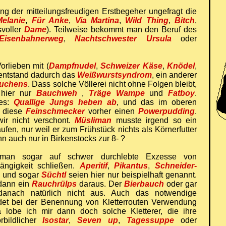
g der mitteilungsfreudigen Erstbegeher ungefragt die
Melanie
,
Für Anke
,
Via Martina
,
Wild Thing
,
Bitch
,
voller
Dame
). Teilweise bekommt man den Beruf des
Eisenbahnerweg
,
Nachtschwester Ursula
oder
orlieben mit (
Dampfnudel
,
Schweizer Käse
,
Knödel
,
 entstand dadurch das
Weißwurstsyndrom
, ein anderer
kuchens
. Dass solche Völlerei nicht ohne Folgen bleibt,
 hier nur
Bauchweh
,
Träge Wampe
und
Fatboy
.
ies:
Quallige Jungs heben ab
, und das im oberen
n diese
Feinschmecker
vorher einen
Powerpudding
.
ir nicht verschont.
Müsliman
musste irgend so ein
ufen, nur weil er zum Frühstück nichts als Körnerfutter
 auch nur in Birkenstocks zur 8- ?
man sogar auf schwer durchlebte Exzesse von
ängigkeit schließen.
Aperitif
,
Pikantus
,
Schneider-
und sogar
Süchtl
seien hier nur beispielhaft genannt.
 dann ein
Rauchrülps
daraus. Der
Bierbauch
oder gar
danach natürlich nicht aus. Auch das notwendige
ndet bei der Benennung von Kletterrouten Verwendung
 lobe ich mir dann doch solche Kletterer, die ihre
rbildlicher
Isostar
,
Seven up
,
Tagessuppe
oder