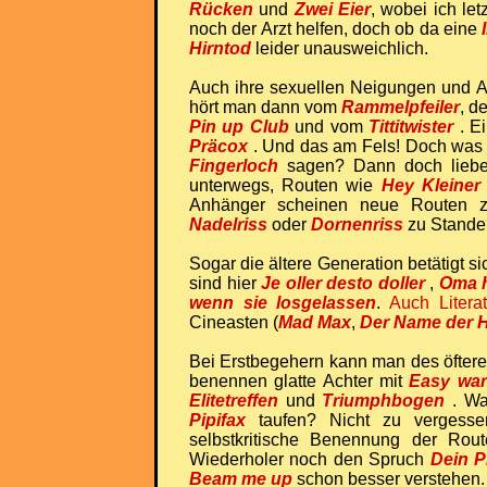
Rücken
und
Zwei Eier
, wobei ich le
noch der Arzt helfen, doch ob da eine
Hirntod
leider unausweichlich.
Auch ihre sexuellen Neigungen und Ab
hört man dann vom
Rammelpfeiler
, 
Pin up Club
und vom
Tittitwister
. E
Präcox
. Und das am Fels! Doch was 
Fingerloch
sagen? Dann doch liebe
unterwegs, Routen wie
Hey Kleiner
Anhänger scheinen neue Routen 
Nadelriss
oder
Dornenriss
zu Stande
Sogar die ältere Generation betätigt 
sind hier
Je oller desto doller
,
Oma 
wenn sie losgelassen
.
Auch Literat
Cineasten (
Mad Max
,
Der Name der 
Bei Erstbegehern kann man des öftere
benennen glatte Achter mit
Easy wa
Elitetreffen
und
Triumphbogen
. Wa
Pipifax
taufen? Nicht zu vergessen 
selbstkritische Benennung der Ro
Wiederholer noch den Spruch
Dein P
Beam me up
schon besser verstehen.